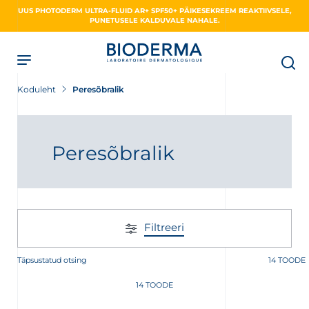
Skip
UUS PHOTODERM ULTRA-FLUID AR+ SPF50+ PÄIKESEKREEM REAKTIIVSELE,
to
PUNETUSELE KALDUVALE NAHALE.
main
content
Koduleht
Peresõbralik
Peresõbralik
Filtreeri
Täpsustatud otsing
14 TOODE
14 TOODE