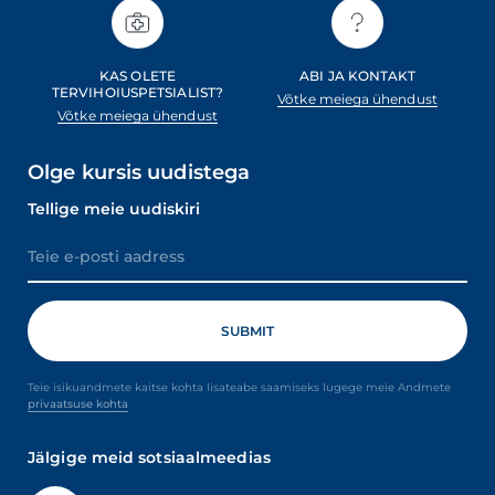
KAS OLETE
ABI JA KONTAKT
TERVIHOIUSPETSIALIST?
Võtke meiega ühendust
Võtke meiega ühendust
Olge kursis uudistega
Tellige meie uudiskiri
Teie isikuandmete kaitse kohta lisateabe saamiseks lugege meie Andmete
privaatsuse kohta
Jälgige meid sotsiaalmeedias