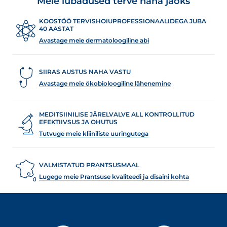
Meie lubadused terve naha jaoks
KOOSTÖÖ TERVISHOIUPROFESSIONAALIDEGA JUBA
40 AASTAT
Avastage meie dermatoloogiline abi
SIIRAS AUSTUS NAHA VASTU
Avastage meie ökobioloogiline lähenemine
MEDITSIINILISE JÄRELVALVE ALL KONTROLLITUD
EFEKTIIVSUS JA OHUTUS
Tutvuge meie kliiniliste uuringutega
VALMISTATUD PRANTSUSMAAL
Lugege meie Prantsuse kvaliteedi ja disaini kohta