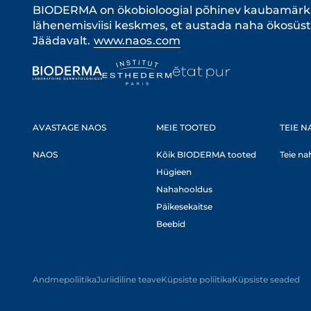
BIODERMA on ökobioloogial põhinev kaubamärk.
lähenemisviisi keskmes, et austada naha ökosüstee
Jäädavalt.
www.naos.com
AVASTAGE NAOS
MEIE TOOTED
TEIE N
NAOS
Kõik BIODERMA tooted
Teie na
Hügieen
Nahahooldus
Päikesekaitse
Beebid
Andmepoliitika
Juriidiline teave
Küpsiste poliitika
Küpsiste seaded