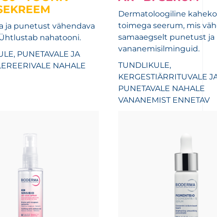
SEKREEM
Dermatoloogiline kaheko
toimega seerum, mis vä
a ja punetust vähendava
samaaegselt punetust ja
Ühtlustab nahatooni.
vananemisilminguid.
LE, PUNETAVALE JA
TUNDLIKULE,
LEREERIVALE NAHALE
KERGESTIÄRRITUVALE J
PUNETAVALE NAHALE
VANANEMIST ENNETAV