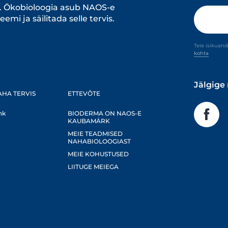
 Ökobioloogia asub NAOS-e
mi ja säilitada selle tervis.
Teie isikuan
kohta
Jälgige
AHA TERVIS
ETTEVÕTE
hk
BIODERMA ON NAOS-E
KAUBAMÄRK
MEIE TEADMISED
NAHABIOLOOGIAST
MEIE KOHUSTUSED
LIITUGE MEIEGA