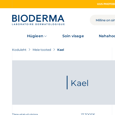
Skip
to
main
content
OTSING
Hügieen
Soin visage
Nahahoo
Koduleht
Meie tooted
Kael
Kael
Täpsustatud otsing
27 TOODE