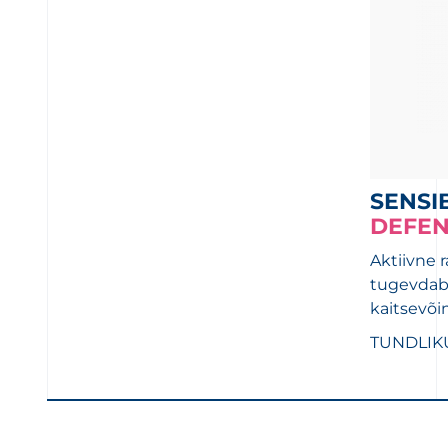
SENSI
DEFEN
Aktiivne 
tugevdab
kaitsevõim
TUNDLIK
LOAD MORE