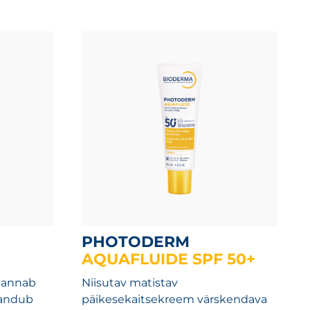
PHOTODERM
AQUAFLUIDE SPF 50+
, annab
Niisutav matistav
landub
päikesekaitsekreem värskendava