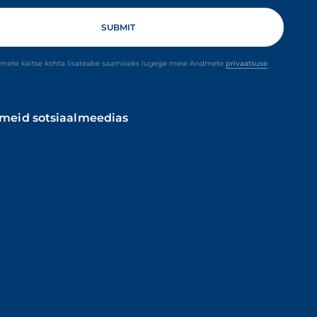
dmete kaitse kohta lisateabe saamiseks lugege meie Andmete
privaatsuse
 meid sotsiaalmeedias