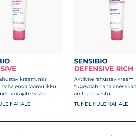
BIO
SENSIBIO
SIVE
DEFENSIVE RICH
rahustav kreem, mis
Aktiivne rahustav kreem,
 naha enda loomulikku
tugevdab naha enesekai
et ärritajate vastu.
ärritajate vastu.
ULE NAHALE
TUNDLIKULE NAHALE