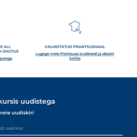
E ALL
VALMISTATUD PRANTSUSMAAL
JA OHUTUS
Lugege meie Prantsuse kvaliteedi ja disaini
ngutega
kohta
kursis uudistega
meie uudiskiri