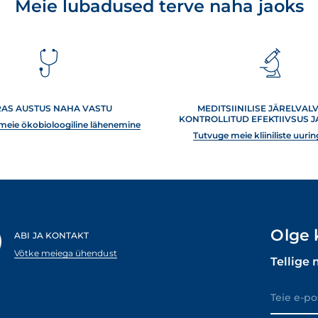
Meie lubadused terve naha jaoks
RAS AUSTUS NAHA VASTU
MEDITSIINILISE JÄRELVALV
KONTROLLITUD EFEKTIIVSUS 
meie ökobioloogiline lähenemine
Tutvuge meie kliiniliste uuri
Olge 
ABI JA KONTAKT
Võtke meiega ühendust
Tellige 