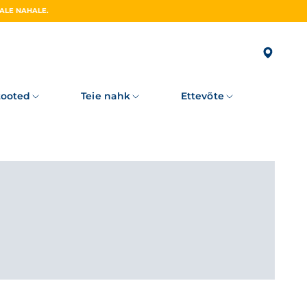
UUS PHOTODERM ULTRA-FLUID AR+ SPF50+ PÄIKESEKREEM REAKTIIVSELE, PUNETUSELE KALDUVALE NAHALE.
tooted
Teie nahk
Ettevõte