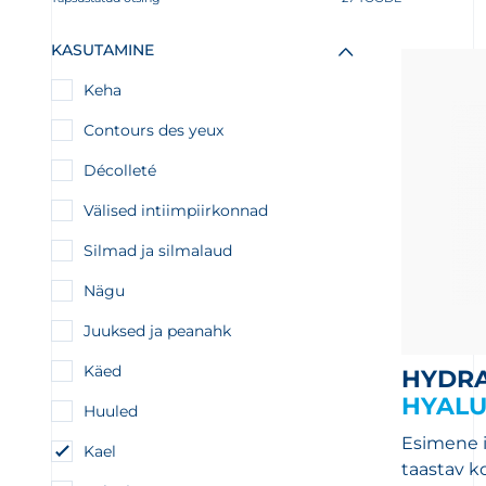
KASUTAMINE
Keha
Contours des yeux
Décolleté
Välised intiimpiirkonnad
Silmad ja silmalaud
Nägu
Juuksed ja peanahk
Käed
HYDR
HYALU
Huuled
Esimene i
Kael
taastav k