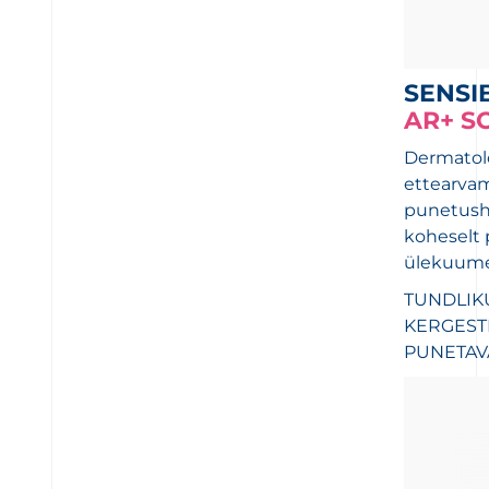
SENSI
AR+ S
Dermatolo
ettearva
punetusho
koheselt 
ülekuum
TUNDLIK
KERGEST
PUNETAV