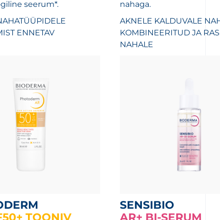
giline seerum*.
nahaga.
 NAHATÜÜPIDELE
AKNELE KALDUVALE NA
IST ENNETAV
KOMBINEERITUD JA RA
NAHALE
ODERM
SENSIBIO
F50+ TOONIV
AR+ BI-SERUM