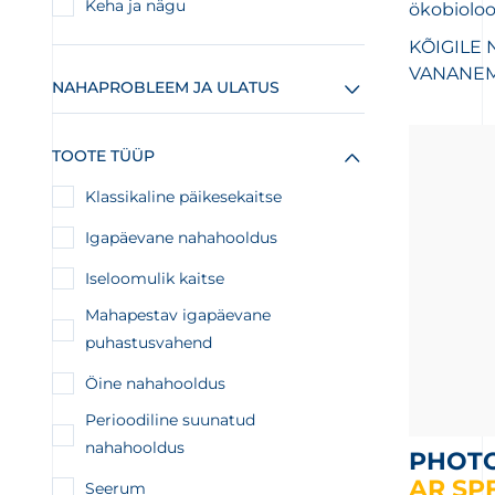
Keha ja nägu
ökobioloo
KÕIGILE
VANANEM
NAHAPROBLEEM JA ULATUS
TOOTE TÜÜP
Klassikaline päikesekaitse
Igapäevane nahahooldus
Iseloomulik kaitse
Mahapestav igapäevane
puhastusvahend
Öine nahahooldus
Perioodiline suunatud
nahahooldus
PHOT
AR SP
Seerum