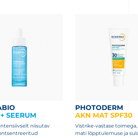
ABIO
PHOTODERM
+ SEERUM
AKN MAT SPF30
ntensiivselt niisutav
Vistrike-vastase toimega
ontsentreeritud
mati lõpptulemuse ja su