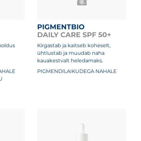
PIGMENTBIO
DAILY CARE SPF 50+
hooldus
Kirgastab ja kaitseb koheselt,
ühtlustab ja muudab naha
kauakestvalt heledamaks.
AHALE
PIGMENDILAIKUDEGA NAHALE
U