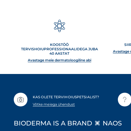
KOOSTÖÖ
SII
TERVISHOIUPROFESSIONAALIDEGA JUBA
Avastage 
40 AASTAT
Avastage meie dermatoloogiline abi
KAS OLETE TERVIHOIUSPETSIALIST?
Võtke meiega ühendust
BIODERMA IS A BRAND
NAOS