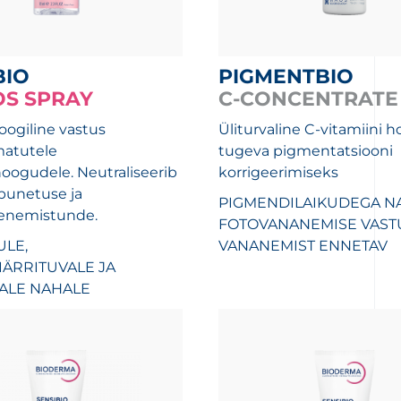
BIO
PIGMENTBIO
OS SPRAY
C-CONCENTRATE
ogiline vastus
Üliturvaline C-vitamiini 
matutele
tugeva pigmentatsiooni
ogudele. Neutraliseerib
korrigeerimiseks
punetuse ja
PIGMENDILAIKUDEGA N
enemistunde.
FOTOVANANEMISE VAST
ULE,
VANANEMIST ENNETAV
IÄRRITUVALE JA
ALE NAHALE