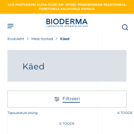
Skip
UUS PHOTODERM ULTRA-FLUID AR+ SPF50+ PÄIKESEKREEM REAKTIIVSELE,
to
PUNETUSELE KALDUVALE NAHALE.
main
content
Koduleht
Meie tooted
Käed
Käed
Filtreeri
Täpsustatud otsing
6 TOODE
6 TOODE