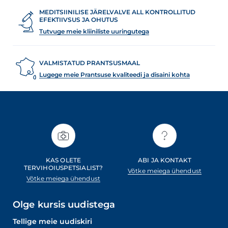
MEDITSIINILISE JÄRELVALVE ALL KONTROLLITUD
EFEKTIIVSUS JA OHUTUS
Tutvuge meie kliiniliste uuringutega
VALMISTATUD PRANTSUSMAAL
Lugege meie Prantsuse kvaliteedi ja disaini kohta
KAS OLETE
ABI JA KONTAKT
TERVIHOIUSPETSIALIST?
Võtke meiega ühendust
Võtke meiega ühendust
Olge kursis uudistega
Tellige meie uudiskiri