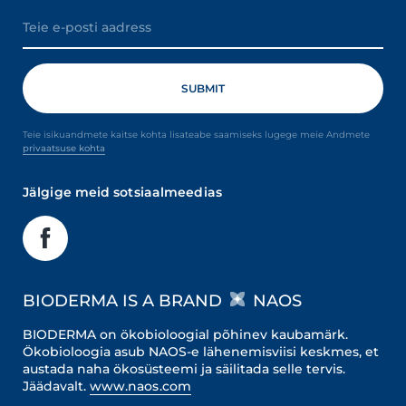
Teie isikuandmete kaitse kohta lisateabe saamiseks lugege meie Andmete
privaatsuse kohta
Jälgige meid sotsiaalmeedias
BIODERMA IS A BRAND
NAOS
BIODERMA on ökobioloogial põhinev kaubamärk.
Ökobioloogia asub NAOS-e lähenemisviisi keskmes, et
austada naha ökosüsteemi ja säilitada selle tervis.
Jäädavalt.
www.naos.com