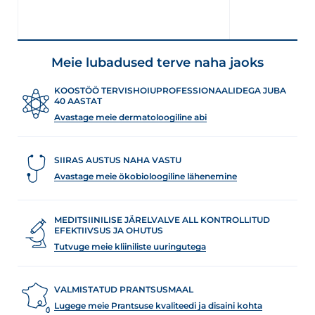
Meie lubadused terve naha jaoks
KOOSTÖÖ TERVISHOIUPROFESSIONAALIDEGA JUBA
40 AASTAT
Avastage meie dermatoloogiline abi
SIIRAS AUSTUS NAHA VASTU
Avastage meie ökobioloogiline lähenemine
MEDITSIINILISE JÄRELVALVE ALL KONTROLLITUD
EFEKTIIVSUS JA OHUTUS
Tutvuge meie kliiniliste uuringutega
VALMISTATUD PRANTSUSMAAL
Lugege meie Prantsuse kvaliteedi ja disaini kohta