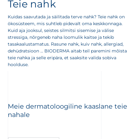
Teie nahk
Kuidas saavutada ja säilitada terve nahk? Teie nahk on
ökosüsteem, mis suhtleb pidevalt oma keskkonnaga.
Kuid aja jooksul, seistes silmitsi sisemise ja välise
stressiga, nõrgeneb naha loomulik kaitse ja tekib
tasakaalustamatus. Rasune nahk, kuiv nahk, allergiad,
dehüdratsioon ... BIODERMA aitab teil paremini mõista
teie nahka ja selle eripära, et saaksite valida sobiva
hoolduse.
Meie dermatoloogiline kaaslane teie
nahale