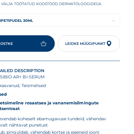
VÄLJA TÖÖTATUD KOOSTÖÖD DERMATOLOOGIDEGA
IPETIPUDEL 30ML
OSTKE
LEIDKE MÜÜGIPUNKT
AILED DESCRIPTION
SIBIO AR+ BI-SERUM
skasvanud, Teismelised
ised
etoimeline rosaatsea ja vananemisilmingute
t
sentraat
evendab koheselt ebamugavuse tundeid, vähendav
tvalt nähtavat punetust
lub, pinguldab, vähendab kortse ja peeneid jooni