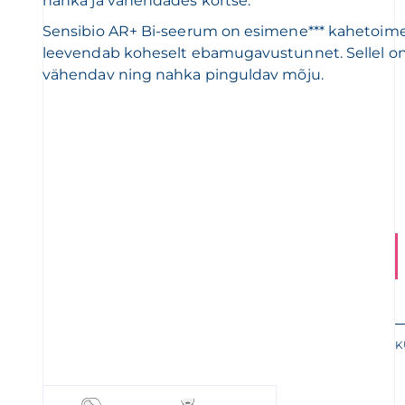
nahka ja vähendades kortse.**
Sensibio AR+ Bi-seerum on esimene*** kahetoime
leevendab koheselt ebamugavustunnet. Sellel o
vähendav ning nahka pinguldav mõju.
K