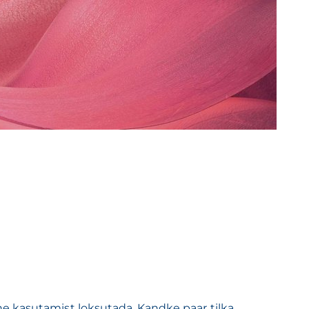
e kasutamist loksutada. Kandke paar tilka