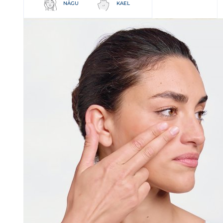
NÄGU
KAEL