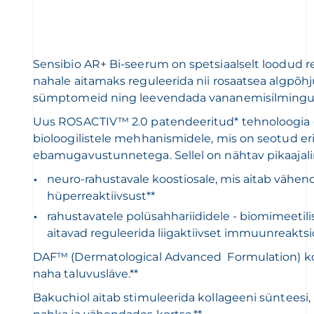
Sensibio AR+ Bi-seerum on spetsiaalselt loodud re
nahale aitamaks reguleerida nii rosaatsea algpõhju
sümptomeid ning leevendada vananemisilmingu
Uus ROSACTIV™ 2.0 patendeeritud* tehnoloogia
bioloogilistele mehhanismidele, mis on seotud er
ebamugavustunnetega. Sellel on nähtav pikaajal
neuro-rahustavale koostiosale, mis aitab vähe
hüperreaktiivsust**
rahustavatele polüsahhariididele - biomimeetili
aitavad reguleerida liigaktiivset immuunreaktsi
DAF™ (Dermatological Advanced Formulation) k
naha taluvusläve.**
Bakuchiol aitab stimuleerida kollageeni sünteesi,