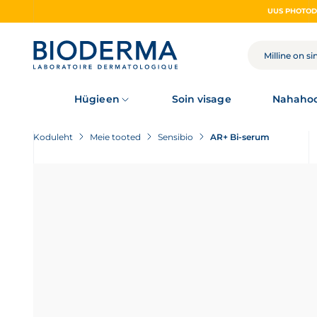
Skip
to
main
content
OTSING
Hügieen
Soin visage
Nahahoo
Koduleht
Meie tooted
Sensibio
AR+ Bi-serum