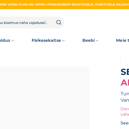
ldus
Päikesekaitse
Beebi
Meie 
A
Tun
Van
Der
väh
See