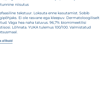
 tunnine niisutus
faasiline tekstuur. Loksuta enne kasutamist. Sobib
ipõhjaks. Ei ole rasvane ega kleepuv. Dermatoloogiliselt
itud. Väga hea naha taluvus. 96,7% biomimeetilisi
stisosi. Lõhnata. YUKA tulemus 100/100. Valmistatud
ntsusmaal.
 allikaid