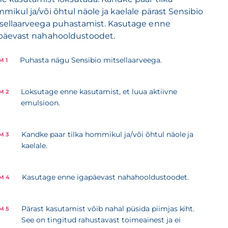
mikul ja/või õhtul näole ja kaelale pärast Sensibio
sellaarveega puhastamist. Kasutage enne
päevast nahahooldustoodet.
Puhasta nägu Sensibio mitsellaarveega.
M 1
Loksutage enne kasutamist, et luua aktiivne
M 2
emulsioon.
Kandke paar tilka hommikul ja/või õhtul näole ja
M 3
kaelale.
Kasutage enne igapäevast nahahooldustoodet.
M 4
Pärast kasutamist võib nahal püsida piimjas kiht.
M 5
See on tingitud rahustavast toimeainest ja ei