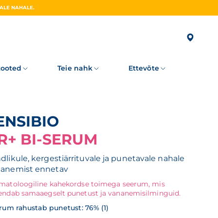
UUS PHOTODERM ULTRA-FLUID AR+ SPF50+ PÄIKESEKREEM REAKTIIVSELE, PUNETUSELE KALDUVALE NAHALE.
tooted
Teie nahk
Ettevõte
SENSIBIO
R+ BI-SERUM
dlikule, kergestiärrituvale ja punetavale nahale
anemist ennetav
matoloogiline kahekordse toimega seerum, mis
endab samaaegselt punetust ja vananemisilminguid.
rum rahustab punetust: 76% (1)