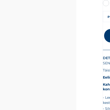
P
DET
SEN
Täi
Eel
Kah
kon
Le
kes
Si