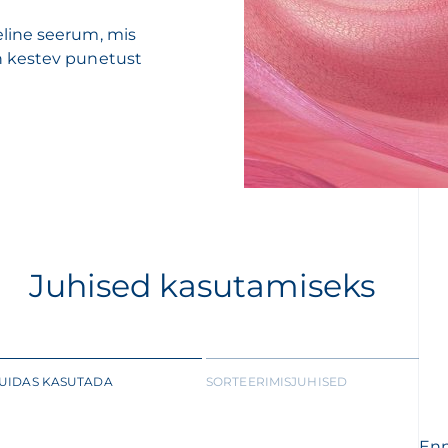
line seerum, mis
n kestev punetust
Juhised kasutamiseks
UIDAS KASUTADA
SORTEERIMISJUHISED
Enn