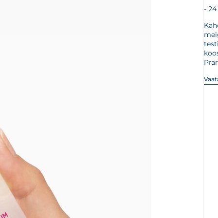
24
Kahe
meig
test
koo
Pra
Vaata