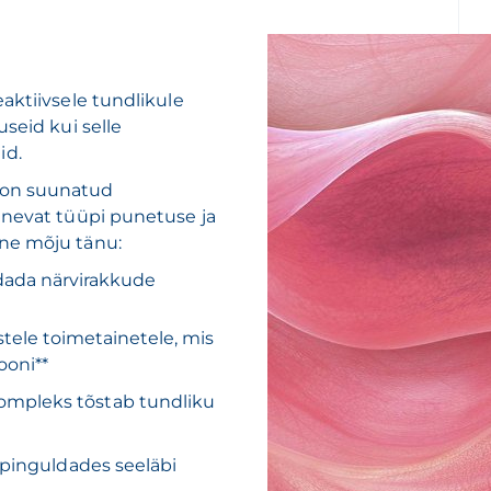
aktiivsele tundlikule
seid kui selle
id.
 on suunatud
inevat tüüpi punetuse ja
ine mõju tänu:
ndada närvirakkude
stele toimetainetele, mis
ooni**
ompleks tõstab tundliku
 pinguldades seeläbi