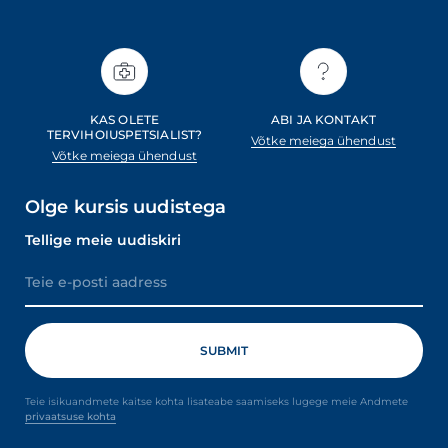
KAS OLETE
ABI JA KONTAKT
TERVIHOIUSPETSIALIST?
Võtke meiega ühendust
Võtke meiega ühendust
Olge kursis uudistega
Tellige meie uudiskiri
Teie isikuandmete kaitse kohta lisateabe saamiseks lugege meie Andmete
privaatsuse kohta