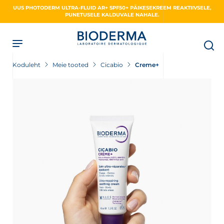
Skip
UUS PHOTODERM ULTRA-FLUID AR+ SPF50+ PÄIKESEKREEM REAKTIIVSELE,
to
PUNETUSELE KALDUVALE NAHALE.
main
content
Koduleht
Meie tooted
Cicabio
Creme+