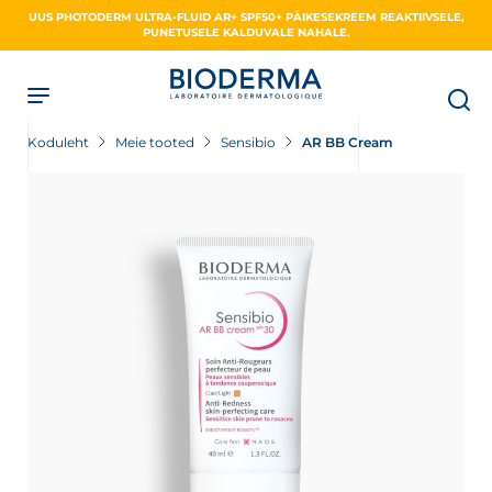
Skip
UUS PHOTODERM ULTRA-FLUID AR+ SPF50+ PÄIKESEKREEM REAKTIIVSELE,
to
PUNETUSELE KALDUVALE NAHALE.
main
content
Koduleht
Meie tooted
Sensibio
AR BB Cream