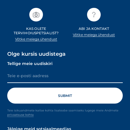
KAS OLETE
ABI JA KONTAKT
TERVIHOIUSPETSIALIST?
Võtke meiega ühendust
Võtke meiega ühendust
Olge kursis uudistega
Tellige meie uudiskiri
Teie isikuandmete kaitse kohta lisateabe saamiseks lugege meie Andmete
privaatsuse kohta
Jälgige meid sotsiaalmeedias