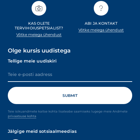
KAS OLETE
ABI JA KONTAKT
TERVIHOIUSPETSIALIST?
Võtke meiega ühendust
Võtke meiega ühendust
Olge kursis uudistega
Tellige meie uudiskiri
Teie isikuandmete kaitse kohta lisateabe saamiseks lugege meie Andmete
privaatsuse kohta
Jälgige meid sotsiaalmeedias