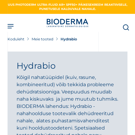
Skip
UUS PHOTODERM ULTRA-FLUID AR+ SPF50+ PÄIKESEKREEM REAKTIIVSELE,
to
PUNETUSELE KALDUVALE NAHALE.
main
content
Koduleht
Meie tooted
Hydrabio
Hydrabio
Kõigil nahatüüpidel (kuiv, rasune,
kombineeritud) võib tekkida probleeme
dehüdratsiooniga. Veepuudus muudab
naha kiskuvaks ja jume muutub tuhmiks.
BIODERMA lahendus: Hydrabio -
nahahoolduse tootevalik dehüdreeritud
nahale, alates puhastamisvahenditest
kuni hooldustoodeteni. Spetsiaalsed