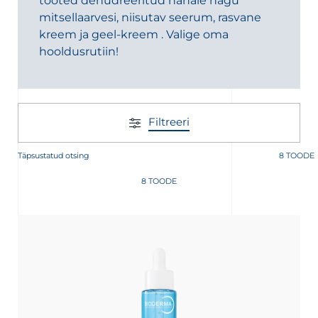
tooted dehüdreeritud nahale nagu
mitsellaarvesi, niisutav seerum, rasvane
kreem ja geel-kreem . Valige oma
hooldusrutiin!
Filtreeri
Täpsustatud otsing
8 TOODE
8 TOODE